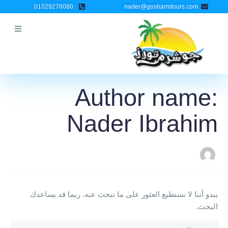
خطي
Search
01029276080
nader@gosharmtours.com
لى
for:
لمحتوى
Author name:
Nader Ibrahim
يبدو أننا لا نستطيع العثور على ما تبحث عنه. ربما قد يساعدك
البحث.