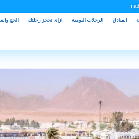
nad
ة
الفنادق
الرحلات اليومية
ازاى تحجز رحلتك
الحج والع