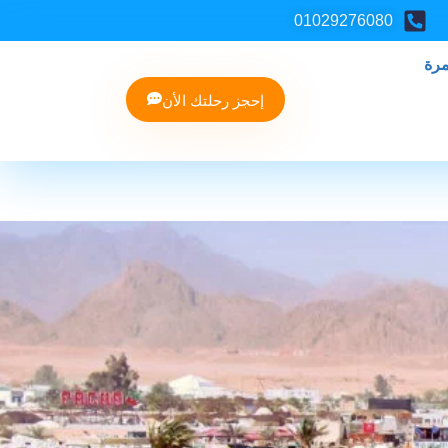
01029276080
مرة
إحجز رحلتك الأن