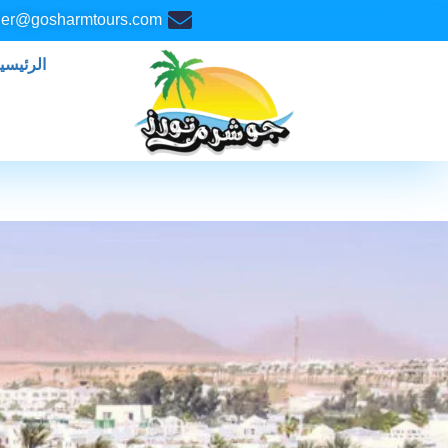
خطي
er@gosharmtours.com
لى
لمحتوى
الرئيسي