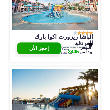
الباشا ريزورت اكوا بارك
الغردقة
وسط البلد
,
مصر
,
الغردقة
السعر
إحجز الأن
جنية لـ
3445
يبدأ من
ليلة للفرد