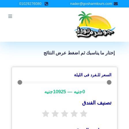
خطي
01029276080
nader@gosharmtours.com
لى
لمحتوى
إختار ما يناسبك ثم اضغط عرض النتائج
السعر للـفرد فى الليلة
0
جنيه
—
10925
جنيه
تصنيف الفندق