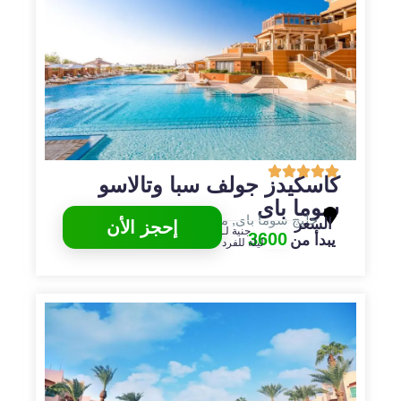
كاسكيدز جولف سبا وتالاسو
سوما باى
خليج سوما باى
,
مصر
,
الغردقة
السعر
إحجز الأن
جنية لـ
3600
يبدأ من
ليلة للفرد