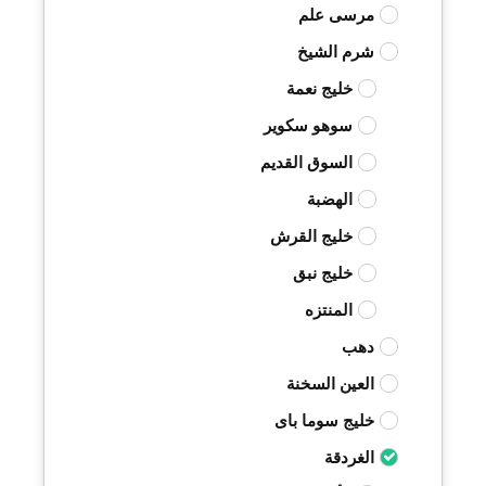
مرسى علم
شرم الشيخ
خليج نعمة
سوهو سكوير
السوق القديم
الهضبة
خليج القرش
خليج نبق
المنتزه
دهب
العين السخنة
خليج سوما باى
الغردقة