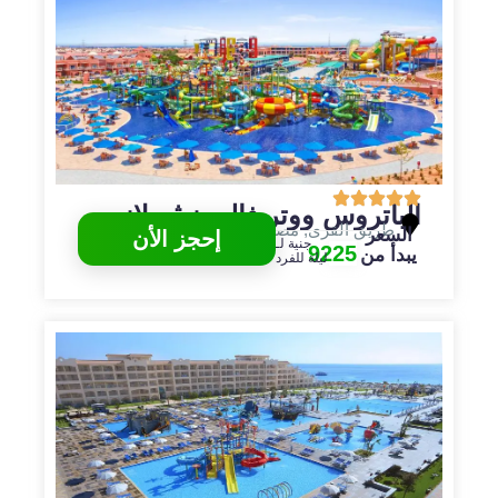
الباتروس ووتر فالى نيڤر لاند
طريق القرى
,
مصر
,
الغردقة
السعر
إحجز الأن
جنية لـ
9225
يبدأ من
ليلة للفرد