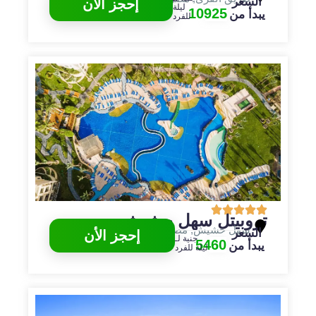
السعر
إحجز الأن
ليلة
10925
يبدأ من
للفرد
تروبيتل سهل حشيش
سهل حشيش
,
مصر
,
الغردقة
السعر
إحجز الأن
جنية لـ
5460
يبدأ من
ليلة للفرد