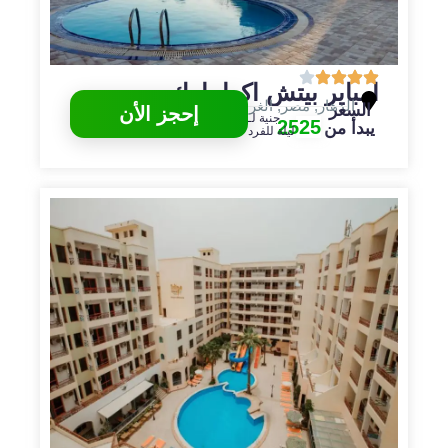
امباير بيتش اكوا بارك
الدهار
,
مصر
,
الغردقة
السعر
إحجز الأن
جنية لـ
2525
يبدأ من
ليلة للفرد