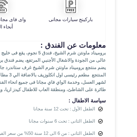
باركينج سيارات مجانى
واى فاى مجا
أنحاء ا
معلومات عن الفندق :
بروميناد ماونتن شرم الشي
عالى من الجودة والاشغال الأجنبي المرتفع، يضم فندق بروميناد ماونتن 3 حمامات سباحة للكبار والاطفال منهم حمام س
يضم منتجع بروميناد ماونتن شرم الشيخ غرف ستاندرد جار
المنتجع
لشهر العسل، وخدمة الواي فاي مجانا فى جميع انحاء الفن
طائرة على الشاطئ، ومنطقة العاب للاطفال كيدز اريا، و
سياسة الاطفال :
الطفل الأول : تحت 12 سنة مجانا
الطفل الثانى : تحت 6 سنوات مجانا
الطفل الثانى : من 6 الى 12 سنة 50% من سعر الفرد