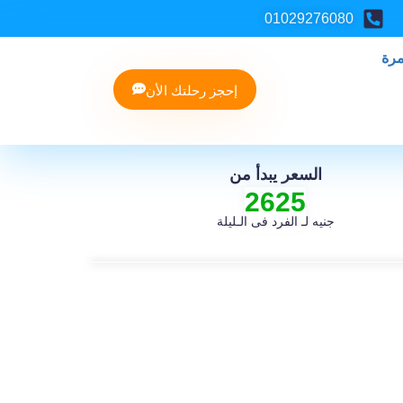
01029276080
مرة
إحجز رحلتك الأن
السعر يبدأ من
2625
جنيه لـ الفرد فى الـليلة