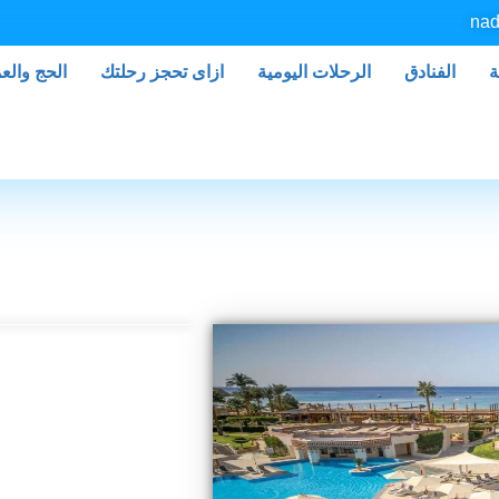
nad
ة
الفنادق
الرحلات اليومية
ازاى تحجز رحلتك
الحج والع