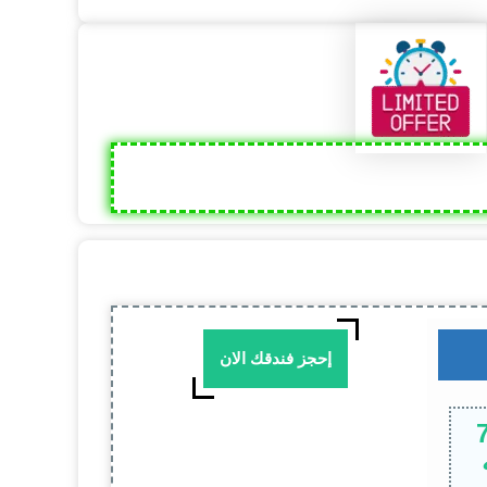
إحجز فندقك الان