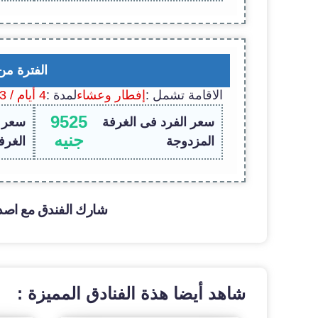
الفترة من
الاقامة تشمل :
إفطار وعشاء
لمدة :
4 أيام / 3 ليالى
9525
سعر الفرد فى الغرفة
سعر ا
جنيه
المزدوجة
الغرف
شارك الفندق مع اصد
شاهد أيضا هذة الفنادق المميزة :