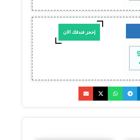
إحجز فندقك الان