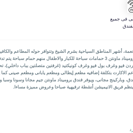
نى فى جميع
لفندق
خ، فندق 5 نجوم، يقع فى خليج نعمة، أشهر المناطق السياحية بشرم الشيخ وتتوافر حوله المط
باحة يتم تدفئته فى الشتاء.
دن فيو وغرف بول فيو وغرف كونيكتيد (غرفتين متصلتين بباب داخلي)، تح
 مطعم رئيسى اول انكلوزيف بالاضافة الي 3 مطاعم الاكارت بتكلفة إضافيه مطعم إيطالى ومطعم يابانى
دق، وباركينج مجانى، ويوفر فندق بروميناد ماونتن جيم مجانا وسونا وسبا
ينظم فريق الانيميشن أنشطة ترفيهية صباحا وعروض مميزة مساءا.