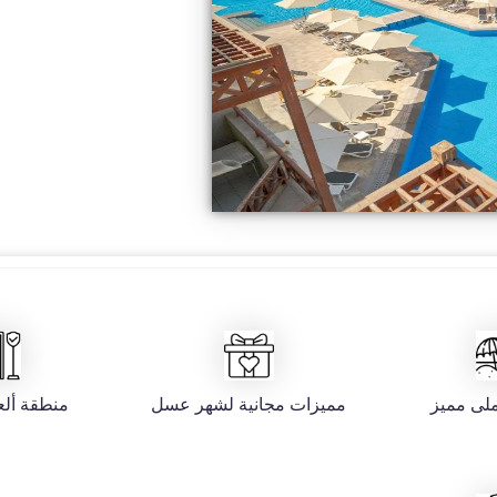
لى مميز
مميزات مجانية لشهر عسل
منطقة ألع