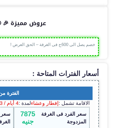
عروض مميزة 🎉 
خصم يصل الى 600ج فى الغرفة – الحق العرض !
أسعار الفترات المتاحة :
الفترة من
الاقامة تشمل :
إفطار وعشاء
لمدة :
4 أيام / 3 ليالى
7875
سعر الفرد فى الغرفة
سعر ا
جنيه
المزدوجة
الغرف