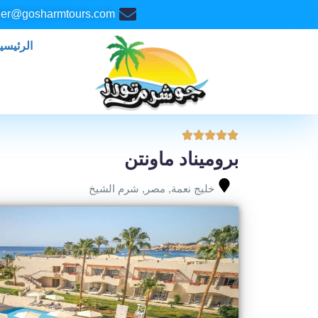
خطي
er@gosharmtours.com
لى
لمحتوى
الرئيسي
بروميناد ماونتن
خليج نعمة
,
مصر
,
شرم الشيخ