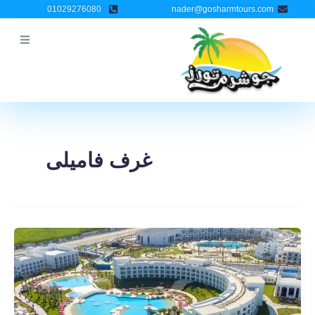
خطي
Post
01029276080
nader@gosharmtours.com
لى
pagination
لمحتوى
غرف فاميلى