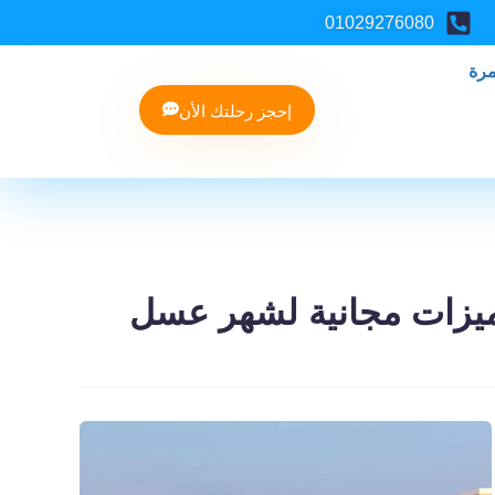
01029276080
مرة
إحجز رحلتك الأن
يزات مجانية لشهر عسل