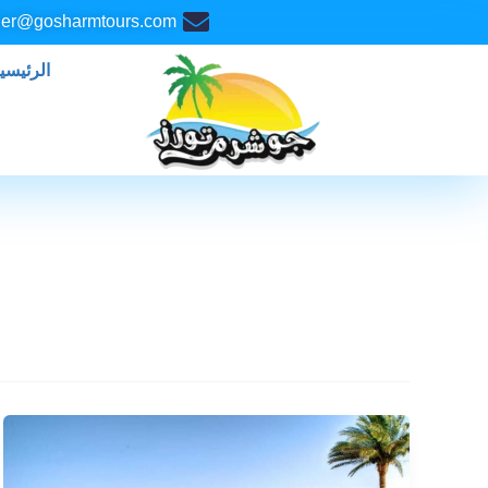
خطي
Post
er@gosharmtours.com
لى
pagination
لمحتوى
الرئيسي