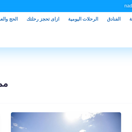
nad
ة
الفنادق
الرحلات اليومية
ازاى تحجز رحلتك
الحج والع
مم