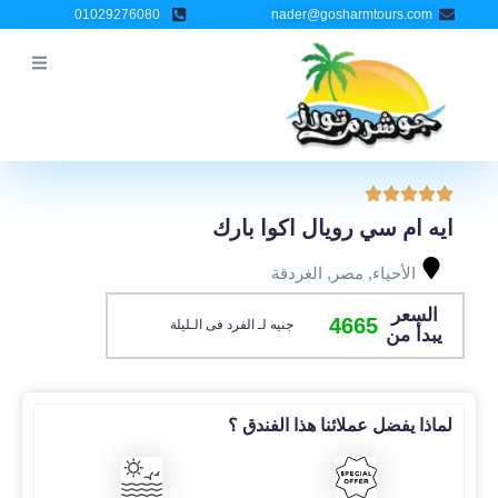
خطي
01029276080
nader@gosharmtours.com
لى
لمحتوى
ايه ام سي رويال اكوا بارك
الأحياء
,
مصر
,
الغردقة
السعر
4665
جنيه لـ الفرد فى الـليلة
يبدأ من
لماذا يفضل عملائنا هذا الفندق ؟