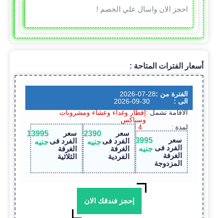
احجز الان واسال علي الخصم !
أسعار الفترات المتاحة :
الفترة من :
2026-07-28
الى :
2026-09-30
الاقامة تشمل :
إفطار وغداء وعشاء ومشروبات
وسناكس
لمدة :
4 أيام / 3 ليالى
سعر
سعر
13995
22390
سعر
13995
الفرد فى
الفرد فى
جنيه
جنيه
الفرد فى
جنيه
الغرفة
الغرفة
الغرفة
الفردية
الثلاثية
المزدوجة
إحجز فندقك الان