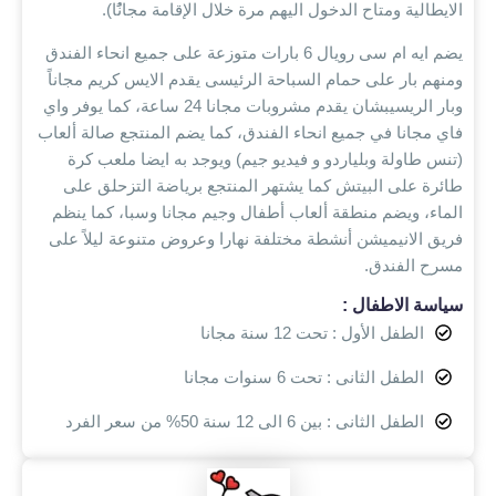
الايطالية ومتاح الدخول اليهم مرة خلال الإقامة مجانًُا).
يضم ايه ام سى رويال 6 بارات
متوزعة على جميع انحاء الفندق
ومنهم بار على حمام السباحة الرئيسى يقدم الايس كريم
مجاناً
وبار الريسيبشان يقدم مشروبات مجانا 24 ساعة، كما يوفر واي
فاي مجانا في جميع انحاء الفندق، كما يضم المنتجع صالة ألعاب
(تنس طاولة وبلياردو و فيديو جيم) ويوجد به ايضا ملعب كرة
طائرة على البيتش كما يشتهر المنتجع برياضة التزحلق على
الماء، ويضم منطقة ألعاب أطفال وجيم مجانا وسبا، كما ينظم
فريق الانيميشن أنشطة مختلفة نهارا وعروض متنوعة ليلاً على
مسرح الفندق.
سياسة الاطفال :
الطفل الأول : تحت 12 سنة مجانا
الطفل الثانى : تحت 6 سنوات مجانا
الطفل الثانى : بين 6 الى 12 سنة 50% من سعر الفرد