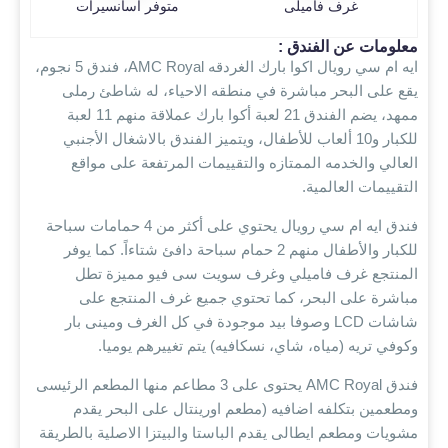
غرف فاميلى
متوفر أسانسيرات
معلومات عن الفندق :
ايه ام سي رويال اكوا بارك الغردقه AMC Royal، فندق 5
نجوم،
يقع على البحر مباشرة في منطقه الاحياء، له شاطئ رملى
ممهد
، يضم الفندق 21 لعبة أكوا بارك عملاقة منهم 11 لعبة
للكبار و10 ألعاب للأطفال، ويتميز الفندق بالاشغال الأجنبي
العالي والخدمه الممتازه والتقييمات المرتفعة على مواقع
التقييمات العالمية.
فندق ايه ام سي رويال يحتوي على أكثر من 4 حمامات سباحة
للكبار والأطفال منهم 2 حمام سباحة دافئ شتاءاً. كما يوفر
المنتجع غرف فاميلي وغرف سويت سى فيو مميزة تطل
مباشرة على البحر، كما تحتوي جميع غرف المنتجع على
شاشات LCD وصوفا بيد موجودة في كل الغرف ومينى بار
وكوفي تريه
(مياه، شاي، نسكافيه) يتم تغييرهم يوميا.
فندق AMC Royal يحتوى على 3 مطاعم منها المطعم الرئيسى
ومطعمين بتكلفه اضافيه (مطعم اورينتال على البحر يقدم
مشويات ومطعم ايطالى يقدم الباستا والبيتزا الاصلية بالطريقة