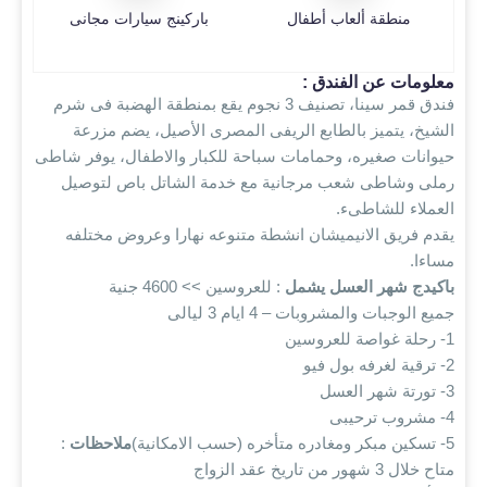
منطقة ألعاب أطفال
باركينج سيارات مجانى
معلومات عن الفندق :
فندق قمر سينا، تصنيف 3 نجوم يقع بمنطقة الهضبة فى شرم
الشيخ، يتميز بالطابع الريفى المصرى الأصيل، يضم مزرعة
حيوانات صغيره، وحمامات سباحة للكبار والاطفال، يوفر شاطى
رملى وشاطى شعب مرجانية مع خدمة الشاتل باص لتوصيل
العملاء للشاطىء.
يقدم فريق الانيميشان انشطة متنوعه نهارا وعروض مختلفه
مساءا.
باكيدج شهر العسل يشمل
: للعروسين >> 4600 جنية
جميع الوجبات والمشروبات – 4 ايام 3 ليالى
1- رحلة غواصة للعروسين
2- ترقية لغرفه بول فيو
3- تورتة شهر العسل
4- مشروب ترحيبى
5- تسكين مبكر ومغادره متأخره (حسب الامكانية)
ملاحظات
:
متاح خلال 3 شهور من تاريخ عقد الزواج