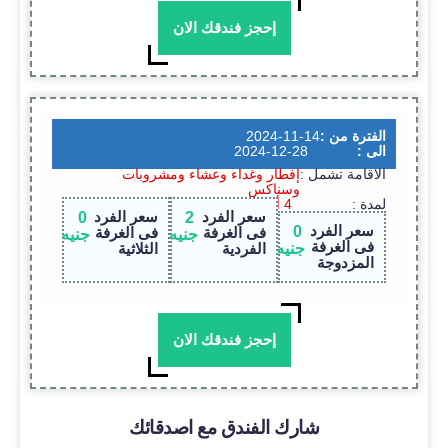
إحجز فندقك الان
الفترة من :
2024-11-14
الى :
2024-12-28
الاقامة تشمل :
إفطار وغداء وعشاء ومشروبات
وسناكس
لمدة :
4 أيام / 3 ليالى
سعر الفرد
سعر الفرد
0
2
سعر الفرد
0
فى الغرفة
فى الغرفة
جنيه
جنيه
فى الغرفة
جنيه
الفردية
الثلاثية
المزدوجة
إحجز فندقك الان
شارك الفندق مع اصدقائك