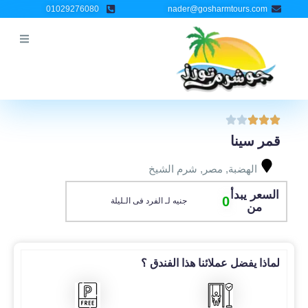
خطي
01029276080
nader@gosharmtours.com
لى
لمحتوى
قمر سينا
الهضبة
,
مصر
,
شرم الشيخ
السعر يبدأ
0
جنيه لـ الفرد فى الـليلة
من
لماذا يفضل عملائنا هذا الفندق ؟