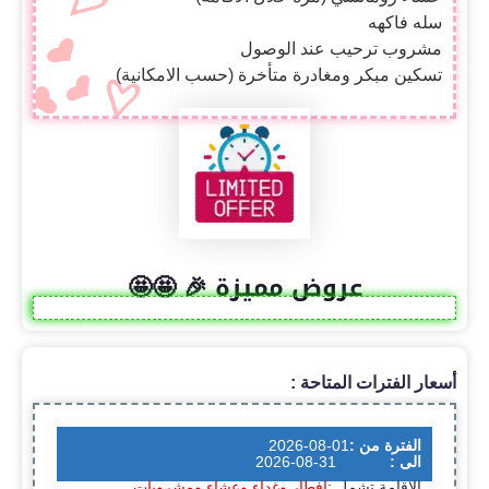
سله فاكهه
مشروب ترحيب عند الوصول
تسكين مبكر ومغادرة متأخرة (حسب الامكانية)
عروض مميزة 🎉 🤩🤩
أسعار الفترات المتاحة :
الفترة من :
2026-08-01
الى :
2026-08-31
الاقامة تشمل :
إفطار وغداء وعشاء ومشروبات