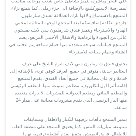
علي البحر مباشرة، يتميز بشاطئ خاص شعب مرجانية مناسب
لممارسة الاسنوركلينج بالإضافة الي جزء رملي، كما يتمتع نزلاء
المنتجع بالاستمتاع بالاكوا بارك العملاقة لفندق شارمليون
جاردنز بتكلفة إضافية،كما يعد المنتجع الوجهه المثالية لمحبي
الهدوء والاسترخاء ويتميز فندق شارمليون سي لايف بمستوي
عالي من الجودة والرفاهية والاشغال الأجنبي المرتفع، يضم
المنتجع حمامات سباحة متعددة منها حمام سباحة يتم تدفئته في
الشتاء وحمام سباحة للاسترخاء .
يحتوي فندق شارمليون سي لايف شرم الشيخ على غرف
استاندر حديثة، متوفر في جميع الغرف كوفي ترية، بالإضافة إلى
خدمة واي فاي مجانية في جميع أنحاء الفندق، يقدم المنتجع
إقامة ألترا اول انكلوزيف، مطاعم متنوعة منها المطعم الرئيسي
والمطعم اليباني ومطعم الديوانية للمشويات، 5 بارات متعددة
منها البار الرئيسي الذي يقدم مشروبات مجانية على مدار 24
ساعة.
يتميز المنتجع بألعاب ترفيهية للكبار والاطفال ومسابقات
متنوعة، مباريات التنس، كما يحتوي المنتجع على منطقة العاب
للاطفال، فريق انيميشن متميز يقدم أنشطة ترفيهية نهارا