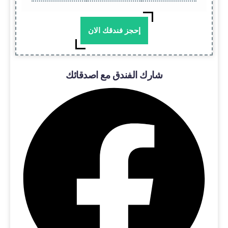
إحجز فندقك الان
شارك الفندق مع اصدقائك