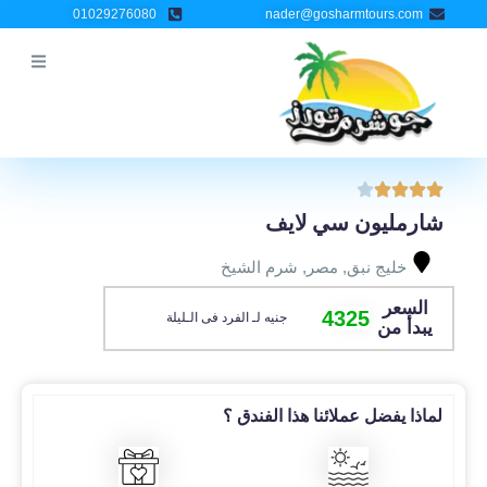
خطي
01029276080
nader@gosharmtours.com
لى
لمحتوى
شارمليون سي لايف
خليج نبق
,
مصر
,
شرم الشيخ
السعر
4325
جنيه لـ الفرد فى الـليلة
يبدأ من
لماذا يفضل عملائنا هذا الفندق ؟