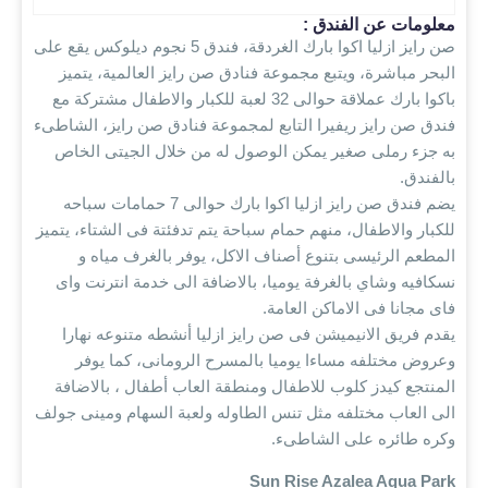
معلومات عن الفندق :
صن رايز ازليا اكوا بارك الغردقة، فندق 5 نجوم ديلوكس يقع على
البحر مباشرة، ويتبع مجموعة فنادق صن رايز العالمية، يتميز
باكوا بارك عملاقة حوالى 32 لعبة للكبار والاطفال مشتركة مع
فندق صن رايز ريفيرا التابع لمجموعة فنادق صن رايز، الشاطىء
به جزء رملى صغير يمكن الوصول له من خلال الجيتى الخاص
بالفندق.
يضم فندق صن رايز ازليا اكوا بارك حوالى 7 حمامات سباحه
للكبار والاطفال، منهم حمام سباحة يتم تدفئتة فى الشتاء، يتميز
المطعم الرئيسى بتنوع أصناف الاكل، يوفر بالغرف مياه و
نسكافيه وشاي بالغرفة يوميا، بالاضافة الى خدمة انترنت واى
فاى مجانا فى الاماكن العامة.
يقدم فريق الانيميشن فى صن رايز ازليا أنشطه متنوعه نهارا
وعروض مختلفه مساءا يوميا بالمسرح الرومانى، كما يوفر
المنتجع كيدز كلوب للاطفال ومنطقة العاب أطفال ، بالاضافة
الى العاب مختلفه مثل تنس الطاوله ولعبة السهام ومينى جولف
وكره طائره على الشاطىء.
Sun Rise Azalea Aqua Park