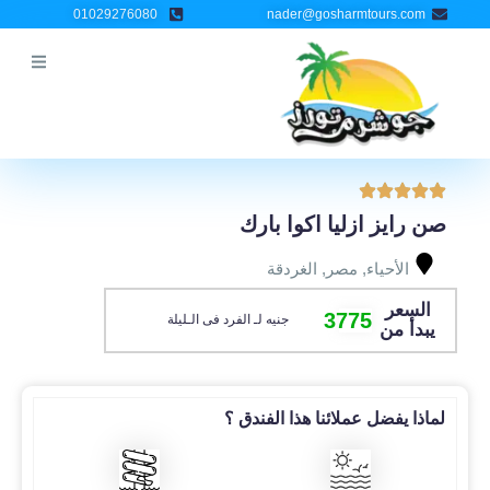
خطي
01029276080
nader@gosharmtours.com
لى
لمحتوى
صن رايز ازليا اكوا بارك
الأحياء
,
مصر
,
الغردقة
السعر
3775
جنيه لـ الفرد فى الـليلة
يبدأ من
لماذا يفضل عملائنا هذا الفندق ؟