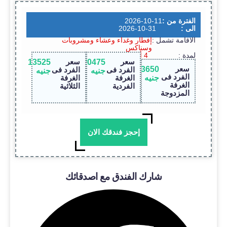
الفترة من :
2026-10-11
الى :
2026-10-31
الاقامة تشمل :
إفطار وغداء وعشاء ومشروبات
وسناكس
لمدة :
4 أيام / 3 ليالى
سعر
سعر
13525
20475
سعر
13650
الفرد فى
الفرد فى
جنيه
جنيه
الفرد فى
جنيه
الغرفة
الغرفة
الغرفة
الفردية
الثلاثية
المزدوجة
إحجز فندقك الان
شارك الفندق مع اصدقائك