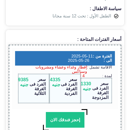
سياسة الاطفال :
الطفل الأول : تحت 12 سنة مجانا
أسعار الفترات المتاحة :
الفترة من :
2025-05-11
الى :
2025-05-26
الاقامة تشمل :
إفطار وغداء وعشاء ومشروبات
وسناكس
لمدة :
4 أيام / 3 ليالى
سعر
سعر
9385
14335
سعر
11330
الفرد فى
الفرد فى
جنيه
جنيه
الفرد فى
جنيه
الغرفة
الغرفة
الغرفة
الفردية
الثلاثية
المزدوجة
إحجز فندقك الان