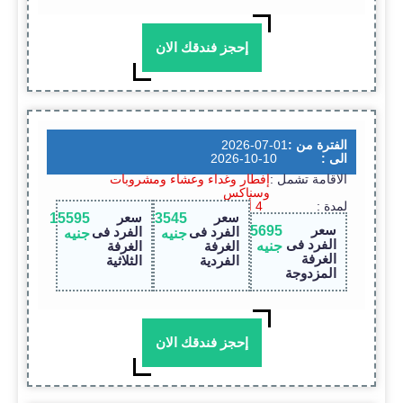
إحجز فندقك الان
الفترة من :
2026-07-01
الى :
2026-10-10
الاقامة تشمل :
إفطار وغداء وعشاء ومشروبات
وسناكس
لمدة :
4 أيام / 3 ليالى
سعر
سعر
15595
23545
سعر
15695
الفرد فى
الفرد فى
جنيه
جنيه
الفرد فى
جنيه
الغرفة
الغرفة
الغرفة
الفردية
الثلاثية
المزدوجة
إحجز فندقك الان