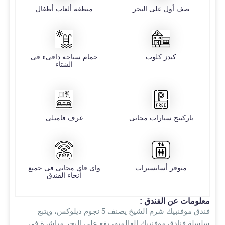
صف أول على البحر
منطقة ألعاب أطفال
كيدز كلوب
حمام سباحه دافىء فى
الشتاء
باركينج سيارات مجانى
غرف فاميلى
متوفر أسانسيرات
واى فاى مجانى فى جميع
أنحاء الفندق
معلومات عن الفندق :
فندق موفنبيك شرم الشيخ يصنف 5 نجوم ديلوكس، ويتبع
سلسلة فنادق موفنبيك العالميه، يقع على البحر مباشرة فى