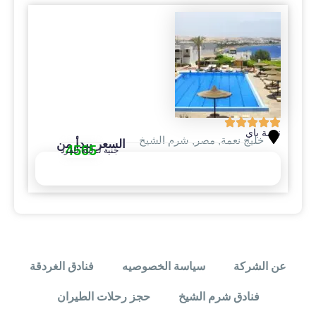
نعمة باي
خليج نعمة
,
مصر
,
شرم الشيخ
السعر يبدأ من
4565
جنية لـ ليلة للفرد
إحجز الأن
عن الشركة
سياسة الخصوصيه
فنادق الغردقة
فنادق شرم الشيخ
حجز رحلات الطيران