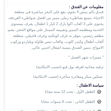
معلومات عن الفندق :
فندق بالم بيتش 4 نجوم، يقع على البحر مباشرة في منطقة
الاحياء، يتمتع بشاطيء رملى مميز من افضل شواطيء الغردقه،
يحتوى على
3 العاب اكوا بارك 2 كبار 1 اطفال، يعرف بمستوى
الخدمة ومطعمه المميز وتقييمه الممتاز على مواقع الحجز، يضم
مطعم رئيسي، يتوفر به غرف كونكتيد وغرف فاميلي، منطقة
ألعاب أطفال وكيدز كلوب، والعاب تنس طاوله وبلياردو وركوب
الامواج، يتميز الفندق بنسبة اشغال اجنبي عالى.
” مميزات شهر العسل “
ترقيه مجانيه لغرفه بول فيو (حسب الامكانية)
تسكين مبكر ومغادره متأخره (حسب الامكانية)
سياسة الاطفال :
الطفل الأول : تحت 12 سنة مجانا
الطفل الثانى : تحت 6 سنوات مجانا