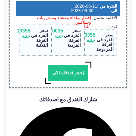
الفترة من :
2026-09-11
الى :
2026-09-30
الاقامة تشمل :
إفطار وغداء وعشاء ومشروبات
وسناكس
لمدة :
4 أيام / 3 ليالى
سعر
سعر
13355
20035
سعر
13355
الفرد فى
الفرد فى
جنيه
جنيه
الفرد فى
جنيه
الغرفة
الغرفة
الغرفة
الفردية
الثلاثية
المزدوجة
إحجز فندقك الان
شارك الفندق مع اصدقائك