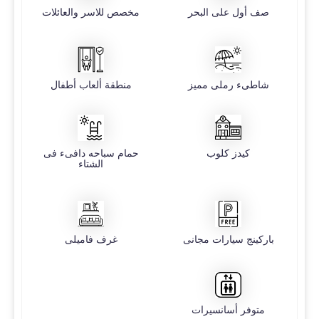
صف أول على البحر
مخصص للاسر والعائلات
شاطىء رملى مميز
منطقة ألعاب أطفال
كيدز كلوب
حمام سباحه دافىء فى
الشتاء
باركينج سيارات مجانى
غرف فاميلى
متوفر أسانسيرات