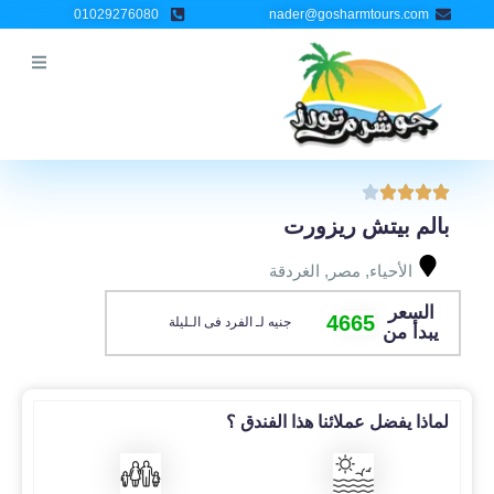
خطي
01029276080
nader@gosharmtours.com
لى
لمحتوى
بالم بيتش ريزورت
الأحياء
,
مصر
,
الغردقة
السعر
4665
جنيه لـ الفرد فى الـليلة
يبدأ من
لماذا يفضل عملائنا هذا الفندق ؟