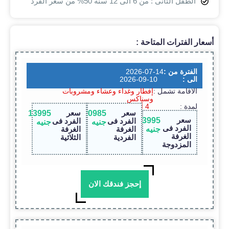
الطفل الثانى : من 6 الى 12 سنة 50% من سعر الفرد
أسعار الفترات المتاحة :
الفترة من :
2026-07-14
الى :
2026-09-10
الاقامة تشمل :
إفطار وغداء وعشاء ومشروبات
وسناكس
لمدة :
4 أيام / 3 ليالى
سعر
سعر
13995
20985
سعر
13995
الفرد فى
الفرد فى
جنيه
جنيه
الفرد فى
جنيه
الغرفة
الغرفة
الغرفة
الفردية
الثلاثية
المزدوجة
إحجز فندقك الان