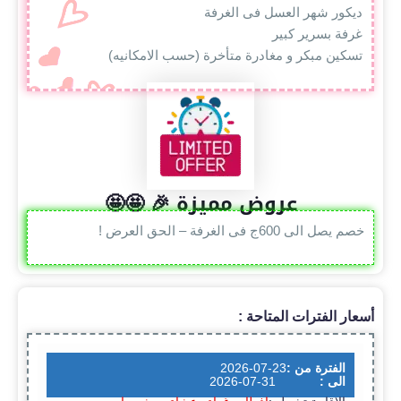
ديكور شهر العسل فى الغرفة
غرفة بسرير كبير
تسكين مبكر و مغادرة متأخرة (حسب الامكانيه)
عروض مميزة 🎉 🤩🤩
خصم يصل الى 600ج فى الغرفة – الحق العرض !
أسعار الفترات المتاحة :
الفترة من :
2026-07-23
الى :
2026-07-31