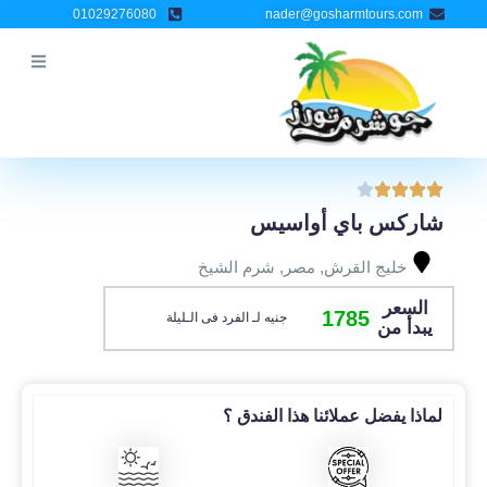
خطي
01029276080
nader@gosharmtours.com
لى
لمحتوى
شاركس باي أواسيس
خليج القرش
,
مصر
,
شرم الشيخ
السعر
1785
جنيه لـ الفرد فى الـليلة
يبدأ من
لماذا يفضل عملائنا هذا الفندق ؟