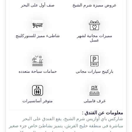
عروض مميزة شرم الشيخ
صف أول على البحر
مميزات مجانية لشهر
شاطىء مميز للسنوركلينج
عسل
باركينج سيارات مجانى
حمامات سباحة متعدده
غرف فاميلى
متوفر أسانسيرات
معلومات عن الفندق :
شاركس باي أوازيس شرم الشيخ، يقع الفندق على البحر
مباشرة فى منطقة خليج القرش، يتميز بشاطئ خاص جزء صغير