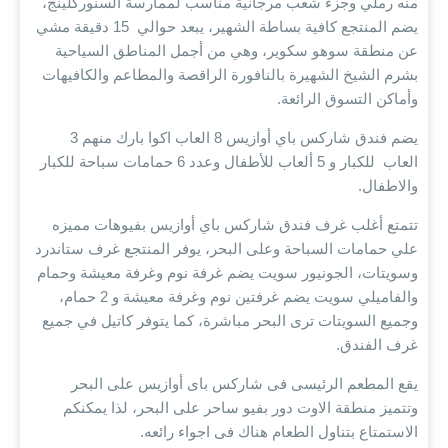
منه رملي وجزء شعب مرجانية مناسب لممارسة السنوركلينج،
يضم المنتجع كافية بساطة الشهير، يبعد حوالي 15 دقيقة مشي
عن منطقة سوهو سكوير، وهي من أجمل المناطق السياحية
بشرم الشيخ الشهيرة بالنافورة الراقصة والمطاعم والكافيهات
وأماكن التسوق الرائعة.
يضم فندق شاركس باي أوازيس 8 العاب اكوا بارك منهم 3
العاب للكبار و 5 ألعاب للأطفال وعدد 6 حمامات سباحة للكبار
والاطفال.
تتمتع أغلب غرف فندق شاركس باي أوازيس بفيوهات مميزه
علي حمامات السباحة وعلى البحر، يوفر المنتجع غرف ستاندرد
وسويتات، الجونيور سويت يضم غرفة نوم وغرفة معيشة وحمام
والفاميلي سويت يضم غرفتين نوم وغرفة معيشة و 2 حمام،
وجميع السويتات ترى البحر مباشرة، كما يتوفر كاتيل في جميع
غرف الفندق.
يقع المطعم الرئيسى فى شاركس باى أوازيس على البحر
وتتميز منطقة الاوت دور بفيو ساحر على البحر، لذا يمكنكم
الاستمتاع بتناول الطعام هناك فى اجواء رائعه.