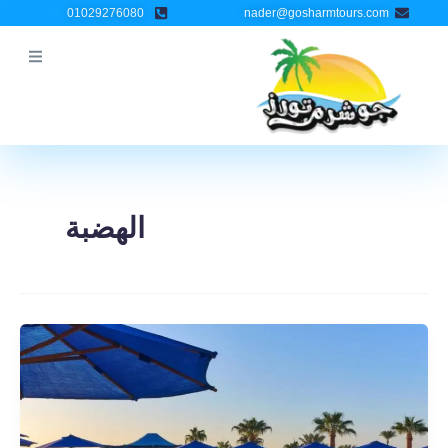
خطي
Post
01029276080
nader@gosharmtours.com
لى
pagination
لمحتوى
الهضبة